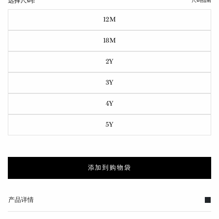
选择尺码:
尺码指南
12M
18M
2Y
3Y
4Y
5Y
添加到购物袋
产品详情