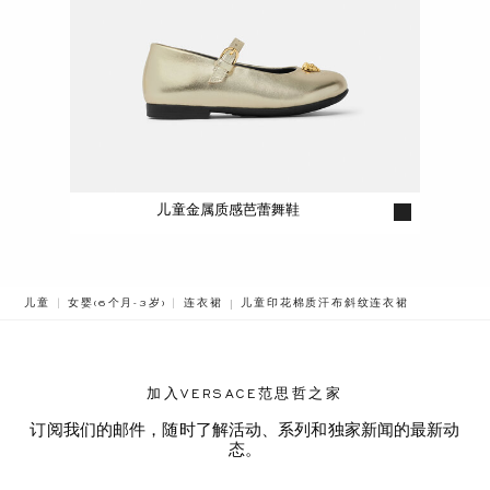
儿童金属质感芭蕾舞鞋
BREADCRUMB.ADA.LABEL.CURRENT
儿童
女婴(6个月-3岁)
连衣裙
儿童印花棉质汗布斜纹连衣裙
加入VERSACE范思哲之家
订阅我们的邮件，随时了解活动、系列和独家新闻的最新动
态。