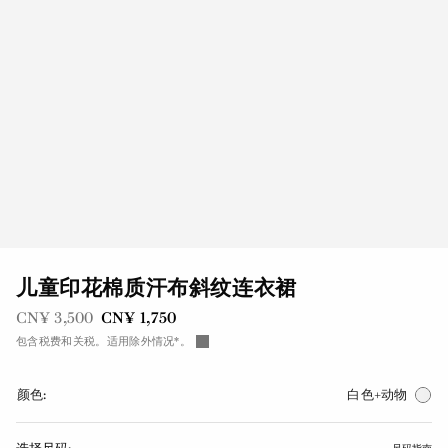
儿童印花棉质汗布斜纹连衣裙
之前是
现在是
CN¥ 3,500
CN¥ 1,750
包含税费和关税。适用除外情况*。
颜色:
白色+动物