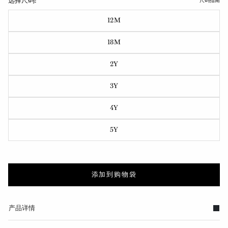
选择尺码:
尺码指南
12M
18M
2Y
3Y
4Y
5Y
添加到购物袋
产品详情