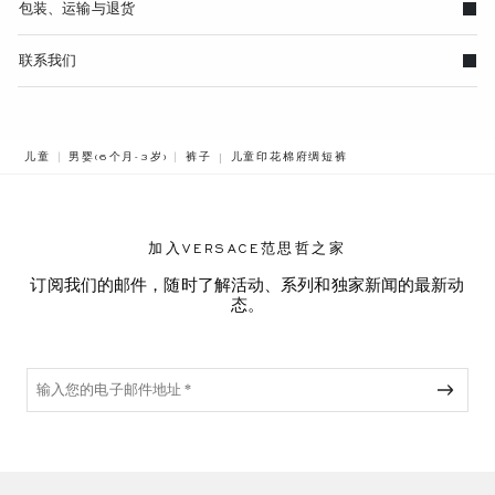
包装、运输与退货
联系我们
BREADCRUMB.ADA.LABEL.CURRENT
儿童
男婴(6个月-3岁)
裤子
儿童印花棉府绸短裤
加入VERSACE范思哲之家
订阅我们的邮件，随时了解活动、系列和独家新闻的最新动
态。