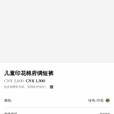
儿童印花棉府绸短裤
之前是
现在是
CN¥ 2,600
CN¥ 1,300
包含税费和关税。适用除外情况*。
颜色:
绿色+印花