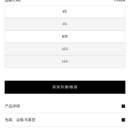
选择尺码:
尺码指南
6Y
8Y
10Y
12Y
14Y
添加到购物袋
产品详情
包装、运输与退货