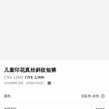
儿童印花真丝斜纹短裤
之前是
现在是
CN¥ 4,000
CN¥ 2,000
包含税费和关税。适用除外情况*。
颜色:
淡蓝色+金色