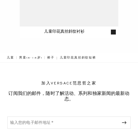
儿童印花真丝斜纹衬衫
BREADCRUMB.ADA.LABEL.CURRENT
儿童
男童(4-14岁)
裤子
儿童印花真丝斜纹短裤
加入VERSACE范思哲之家
订阅我们的邮件，随时了解活动、系列和独家新闻的最新动
态。