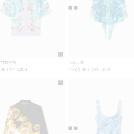
纹粘纤衬衫
印花上衣
600
现在是
CN¥ 2,300
之前是
CN¥ 2,000
现在是
CN¥ 1,000