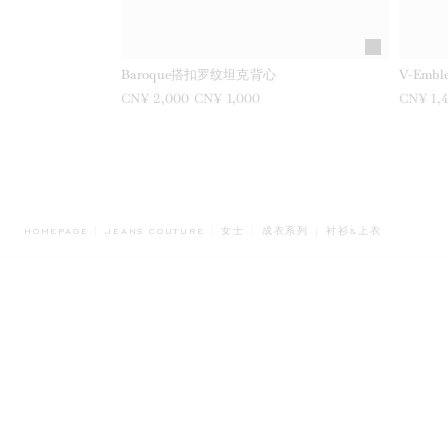
Baroque搭扣罗纹坦克背心
V-Embl
之前是
CN¥ 2,000
现在是
CN¥ 1,000
之前是
CN¥ 1,
BREADCRUMB.ADA.L
HOMEPAGE
JEANS COUTURE
女士
成衣系列
衬衫&上衣