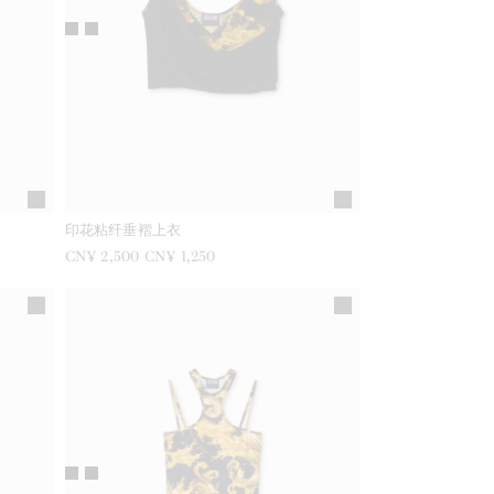
印花粘纤垂褶上衣
之前是
CN¥ 2,500
现在是
CN¥ 1,250