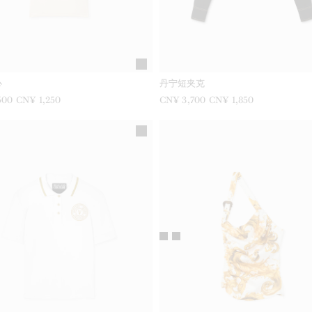
心
丹宁短夹克
500
现在是
CN¥ 1,250
之前是
CN¥ 3,700
现在是
CN¥ 1,850