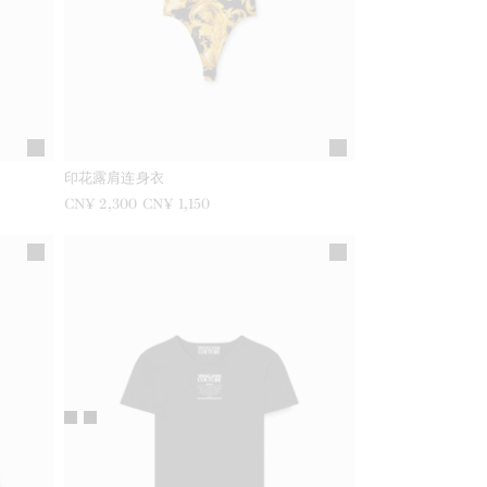
印花露肩连身衣
之前是
CN¥ 2,300
现在是
CN¥ 1,150