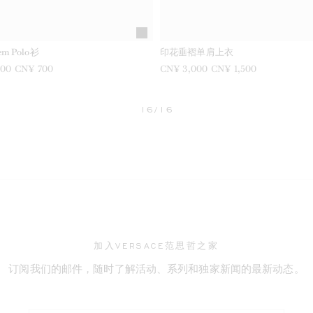
em Polo衫
印花垂褶单肩上衣
400
现在是
CN¥ 700
之前是
CN¥ 3,000
现在是
CN¥ 1,500
16/16
ABEL.CURRENT
加入VERSACE范思哲之家
订阅我们的邮件，随时了解活动、系列和独家新闻的最新动态。