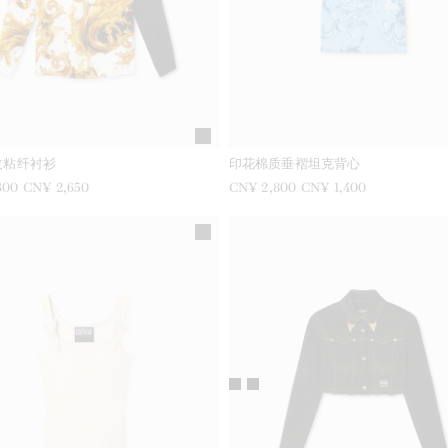
纹粘纤衬衫
印花棉质垂褶坦克背心
300
现在是
CN¥ 2,650
之前是
CN¥ 2,800
现在是
CN¥ 1,400