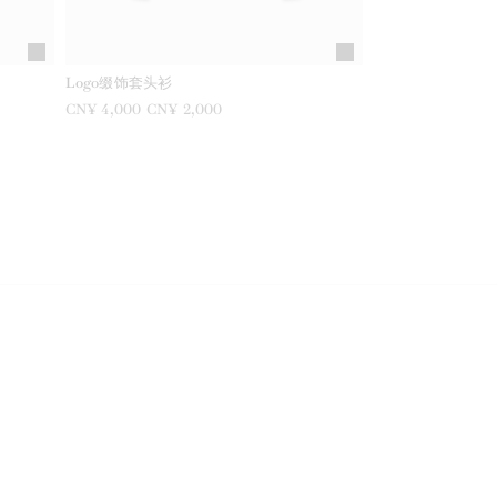
Logo缀饰套头衫
之前是
CN¥ 4,000
现在是
CN¥ 2,000