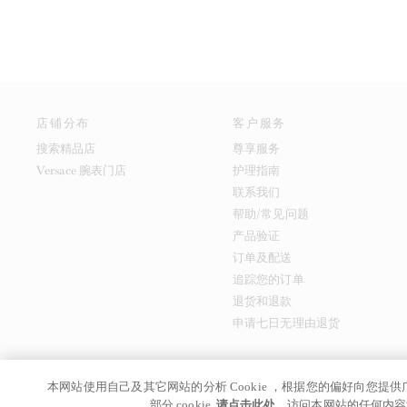
店铺分布
客户服务
搜索精品店
尊享服务
Versace 腕表门店
护理指南
联系我们
帮助/常见问题
产品验证
订单及配送
追踪您的订单
退货和退款
申请七日无理由退货
本网站使用自己及其它网站的分析 Cookie ，根据您的偏好向您
京ICP备17024039
© GIANNI VERSACE S.R.L. P.IVA IT04636090963
部分 cookie,
请点击此处
。访问本网站的任何内容均