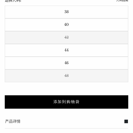
选择尺码:
尺码指南
38
40
42
44
46
48
添加到购物袋
产品详情