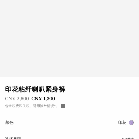
印花粘纤喇叭紧身裤
之前是
现在是
CN¥ 2,600
CN¥ 1,300
包含税费和关税。适用除外情况*。
颜色:
印花