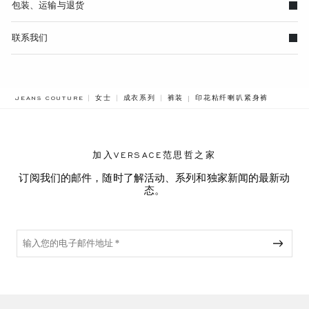
包装、运输与退货
联系我们
BREADCRUMB.ADA.LABEL.
JEANS COUTURE
女士
成衣系列
裤装
印花粘纤喇叭紧身裤
加入VERSACE范思哲之家
订阅我们的邮件，随时了解活动、系列和独家新闻的最新动
态。