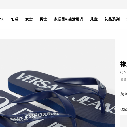
ZA
包袋
女士
男士
家居品&生活用品
儿童
礼品系列
橡
之
CN
包含
颜色
选择