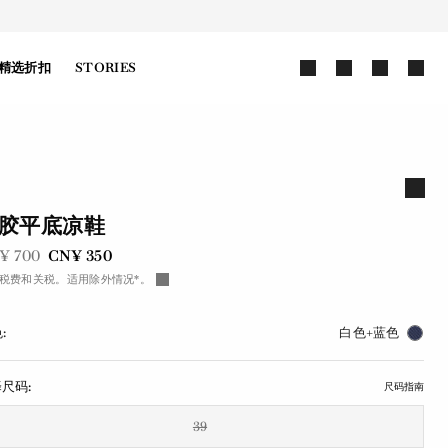
精选折扣
STORIES
胶平底凉鞋
前是
现在是
¥ 700
CN¥ 350
税费和关税。适用除外情况*。
:
白色+蓝色
尺码:
尺码指南
39