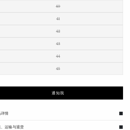
40
41
42
43
44
45
通知我
品详情
装、运输与退货