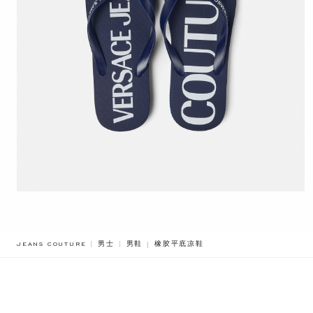
BREADCRUMB.ADA.LABEL.CURRENT
JEANS COUTURE
男士
男鞋
橡胶平底凉鞋