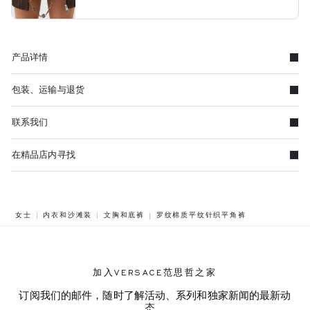
产品详情
包装、运输与退货
联系我们
在精品店内寻找
BREADCRUMB.ADA.LABEL.CURRENT
女士
内衣和沙滩装
文胸和底裤
罗纹棉质平纹针织平角裤
加入VERSACE范思哲之家
订阅我们的邮件，随时了解活动、系列和独家新闻的最新动
态。