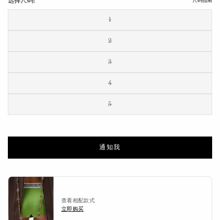
选择尺码:
尺码指南
1
2
3
4
5
通知我
查看相配款式
立即购买