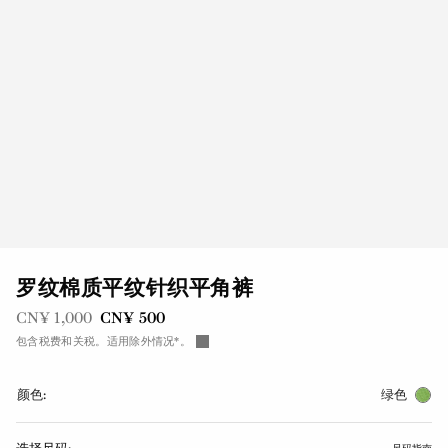
罗纹棉质平纹针织平角裤
之前是
现在是
CN¥ 1,000
CN¥ 500
包含税费和关税。适用除外情况*。
颜色:
绿色