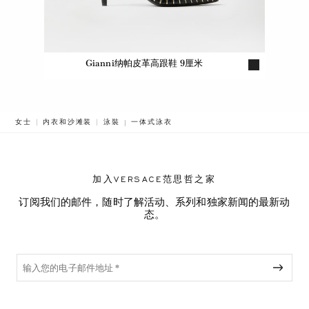
Gianni纳帕皮革高跟鞋 9厘米
BREADCRUMB.ADA.LABEL.CURRENT
女士
内衣和沙滩装
泳裝
一体式泳衣
加入VERSACE范思哲之家
订阅我们的邮件，随时了解活动、系列和独家新闻的最新动
态。