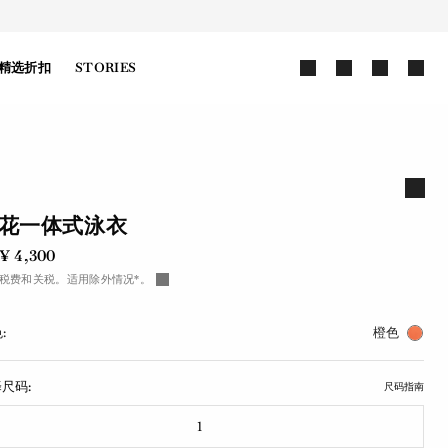
精选折扣
STORIES
花一体式泳衣
¥ 4,300
税费和关税。适用除外情况*。
:
橙色
尺码:
尺码指南
1