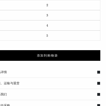
2
3
4
5
添加到购物袋
品详情
装、运输与退货
系我们
责任采购