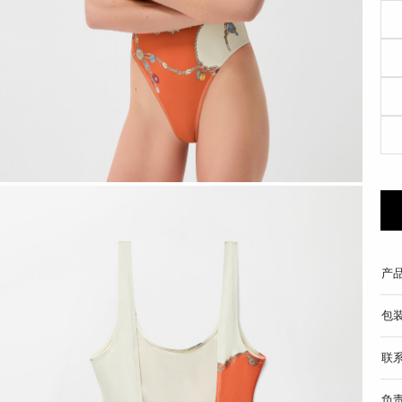
产
包
联
负