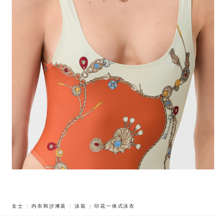
BREADCRUMB.ADA.LABEL.CURRENT
女士
内衣和沙滩装
泳裝
印花一体式泳衣