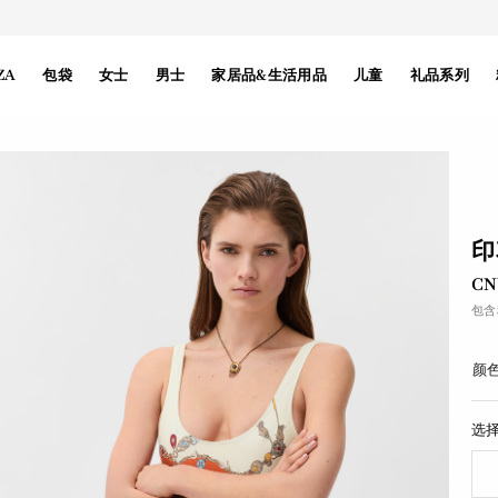
ZA
包袋
女士
男士
家居品&生活用品
儿童
礼品系列
印
CN
包含
颜色
选择