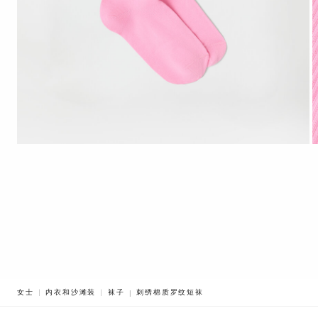
BREADCRUMB.ADA.LABEL.CURRENT
女士
内衣和沙滩装
袜子
刺绣棉质罗纹短袜