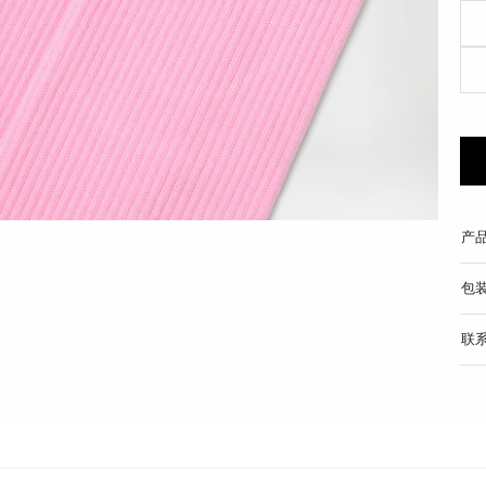
产
包
联