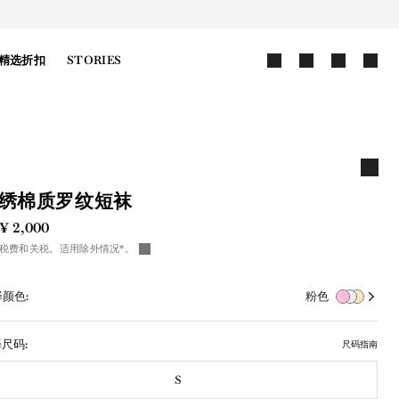
精选折扣
STORIES
绣棉质罗纹短袜
¥ 2,000
税费和关税。适用除外情况*。
颜色:
粉色
尺码:
尺码指南
S