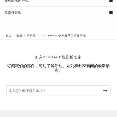
在精品店内寻找
负责任采购
BREADCRUMB.ADA.LABEL.CURRENT
女士
包袋
手柄包
LA MEDUSA小号皮革顶部提手包
加入VERSACE范思哲之家
订阅我们的邮件，随时了解活动、系列和独家新闻的最新动
态。