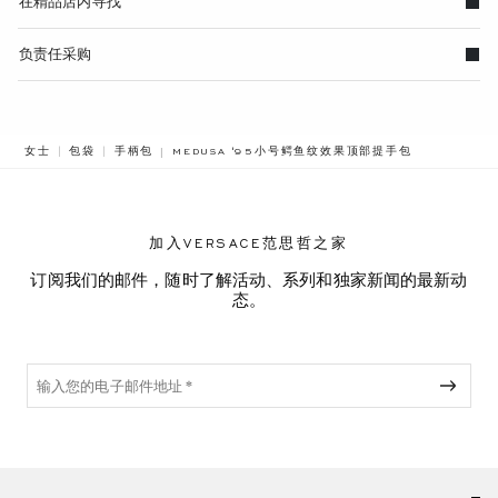
在精品店内寻找
负责任采购
BREADCRUMB.ADA.LABEL.CURRENT
女士
包袋
手柄包
MEDUSA '95小号鳄鱼纹效果顶部提手包
加入VERSACE范思哲之家
订阅我们的邮件，随时了解活动、系列和独家新闻的最新动
态。