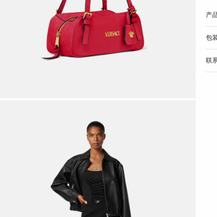
产
包
联