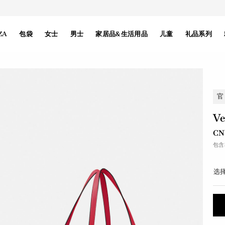
ZA
包袋
女士
男士
家居品&生活用品
儿童
礼品系列
官
V
CN
包含
选择