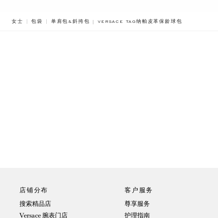
BREADCRUMB.ADA.LABEL.CURRENT
女士
包袋
单肩包&斜挎包
VERSACE TAG纳帕皮革保龄球包
店铺分布
客户服务
搜索精品店
尊享服务
Versace 腕表门店
护理指南