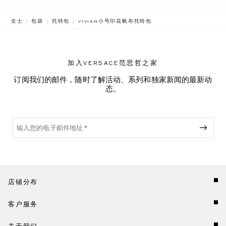
BREADCRUMB.ADA.LABEL.CURRENT
女士
包袋
托特包
VIVIAN小号印花帆布托特包
加入VERSACE范思哲之家
订阅我们的邮件，随时了解活动、系列和独家新闻的最新动
态。
店铺分布
客户服务