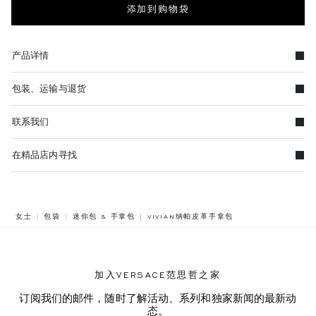
添加到购物袋
产品详情
包装、运输与退货
联系我们
在精品店内寻找
BREADCRUMB.ADA.LABEL.CURRENT
女士
包袋
迷你包 & 手拿包
VIVIAN纳帕皮革手拿包
加入VERSACE范思哲之家
订阅我们的邮件，随时了解活动、系列和独家新闻的最新动
态。