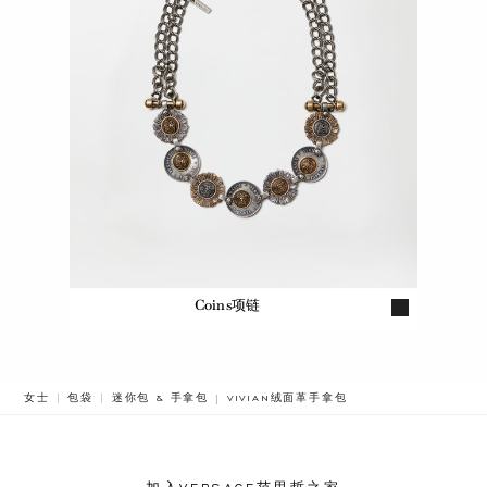
Coins项链
BREADCRUMB.ADA.LABEL.CURRENT
女士
包袋
迷你包 & 手拿包
VIVIAN绒面革手拿包