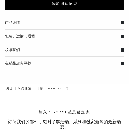
添加到购物袋
产品详情
包装、运输与退货
联系我们
在精品店内寻找
BREADCRUMB.ADA.LABEL.CURRENT
男士
时尚珠宝
耳饰
MEDUSA耳饰
加入VERSACE范思哲之家
订阅我们的邮件，随时了解活动、系列和独家新闻的最新动
态。