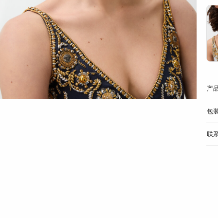
产
包
联