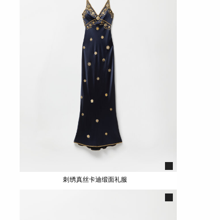
刺绣真丝卡迪缎面礼服