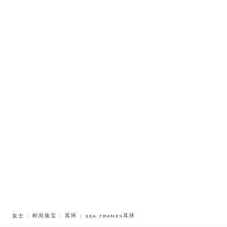
BREADCRUMB.ADA.LABEL.CURRENT
女士
时尚珠宝
耳环
SEA FRAMES耳环