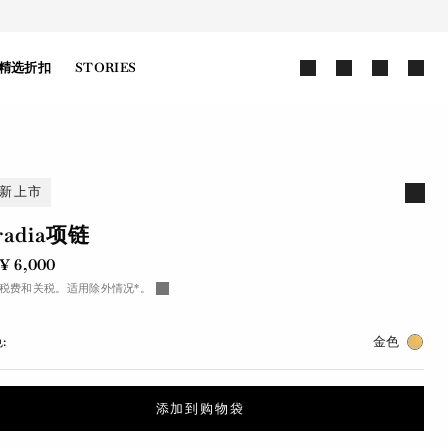
精选折扣
STORIES
新上市
rradia项链
¥ 6,000
税费和关税。适用除外情况*。
:
金色
添加到购物袋