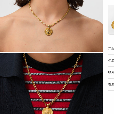
产
包
联
在