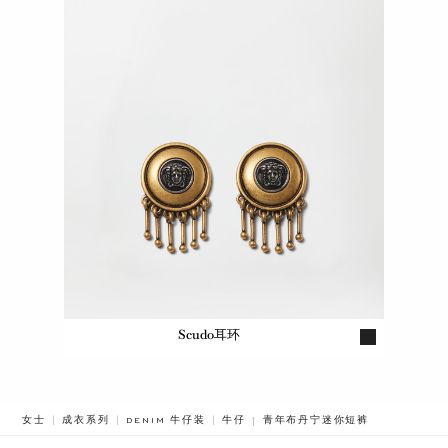
Scudo耳环
BREADCRUMB.ADA.LABEL.CUR
女士
成衣系列
DENIM 牛仔装
牛仔
青年布丹宁迷你短裤