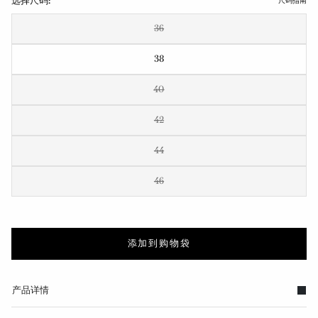
选择尺码:
尺码指南
36
38
40
42
44
46
添加到购物袋
产品详情