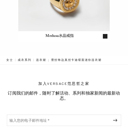
Medusa水晶戒指
BREADCRUMB.ADA.LABEL.CURRENT
女士
成衣系列
连衣裙
蕾丝饰边真丝卡迪缎面迷你连衣裙
加入VERSACE范思哲之家
订阅我们的邮件，随时了解活动、系列和独家新闻的最新动
态。