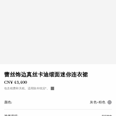
蕾丝饰边真丝卡迪缎面迷你连衣裙
CN¥ 43,400
包含税费和关税。适用除外情况*。
颜色:
灰色+粉色