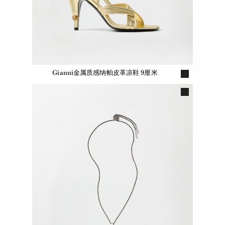
Gianni金属质感纳帕皮革凉鞋 9厘米