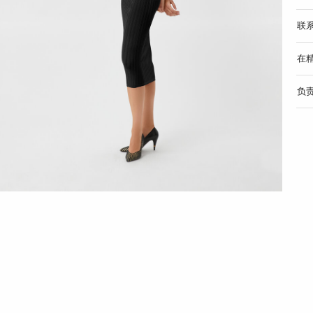
联
在
负