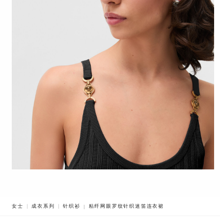
BREADCRUMB.ADA.LABEL.CURRENT
女士
成衣系列
针织衫
粘纤网眼罗纹针织迷笛连衣裙