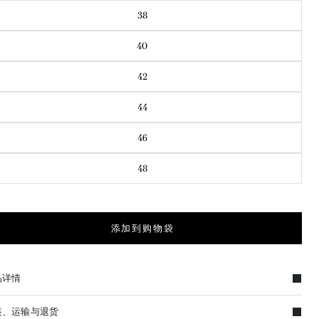
38
40
42
44
46
48
添加到购物袋
品详情
装、运输与退货