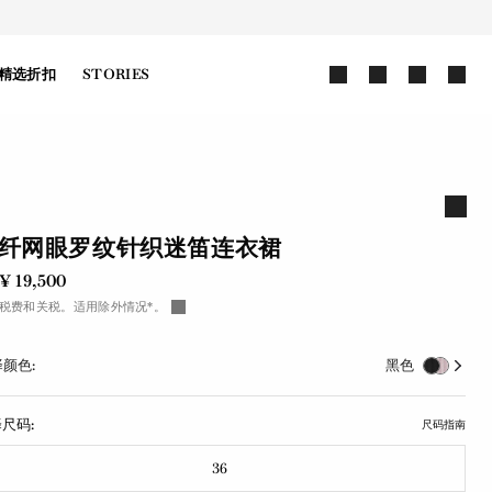
精选折扣
STORIES
纤网眼罗纹针织迷笛连衣裙
¥ 19,500
税费和关税。适用除外情况*。
颜色:
黑色
尺码:
尺码指南
36