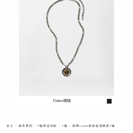
Coins项链
BREADCRUMB.ADA.LABEL.CURREN
女士
成衣系列
T恤和运动衫
T恤
刺绣LOGO条纹嵌花棉质T恤