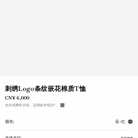
刺绣Logo条纹嵌花棉质T恤
CN¥ 6,000
包含税费和关税。适用除外情况*。
颜色:
蓝+红