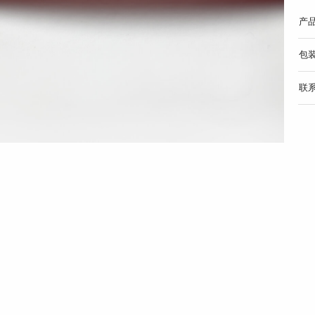
产
包
联