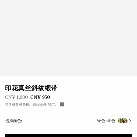
印花真丝斜纹缎带
之前是
现在是
CN¥ 1,900
CN¥ 950
包含税费和关税。适用除外情况*。
选择颜色:
绿色+金色