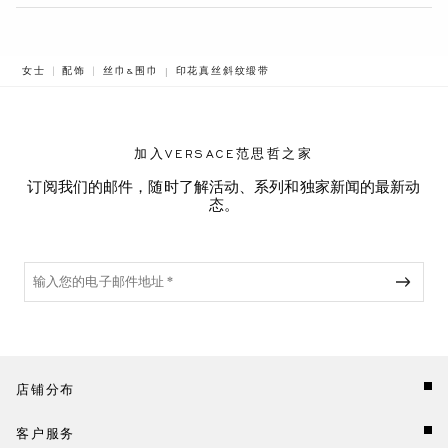
BREADCRUMB.ADA.LABEL.CURRENT
女士
配饰
丝巾&围巾
印花真丝斜纹缎带
加入VERSACE范思哲之家
订阅我们的邮件，随时了解活动、系列和独家新闻的最新动
态。
店铺分布
客户服务