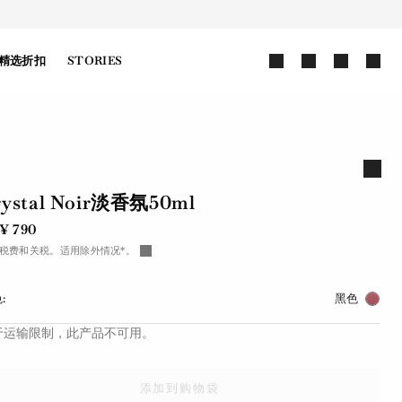
精选折扣
STORIES
rystal Noir淡香氛50ml
¥ 790
税费和关税。适用除外情况*。
:
黑色
于运输限制，此产品不可用。
添加到购物袋