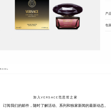
产
包
LABEL.CURRENT
氛50ML
加入VERSACE范思哲之家
订阅我们的邮件，随时了解活动、系列和独家新闻的最新动态。