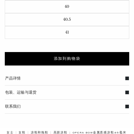
40
40.5
41
添加到购物袋
产品详情
包装、运输与退货
联系我们
BREADCRUMB.ADA.LABEL.CURREN
女士
女鞋
凉鞋和拖鞋
高跟凉鞋
OPERA BOW金属质感凉鞋85毫米