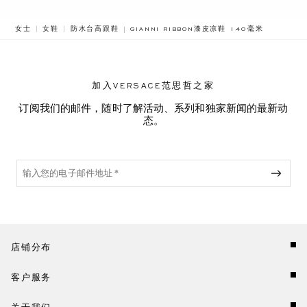
BREADCRUMB.ADA.LABEL.CURRENT
女士
女鞋
防水台高跟鞋
GIANNI RIBBON漆皮凉鞋 140毫米
加入VERSACE范思哲之家
订阅我们的邮件，随时了解活动、系列和独家新闻的最新动
态。
店铺分布
客户服务