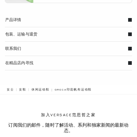
产品详情
包装、运输与退货
联系我们
在精品店内寻找
BREADCRUMB.ADA.LABEL.CURRENT
女士
女鞋
休闲运动鞋
GRECA印花帆布运动鞋
加入VERSACE范思哲之家
订阅我们的邮件，随时了解活动、系列和独家新闻的最新动
态。