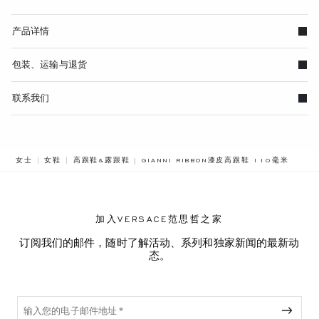
产品详情
包装、运输与退货
联系我们
BREADCRUMB.ADA.LABEL.CURRENT
女士
女鞋
高跟鞋&露跟鞋
GIANNI RIBBON漆皮高跟鞋 110毫米
加入VERSACE范思哲之家
订阅我们的邮件，随时了解活动、系列和独家新闻的最新动
态。