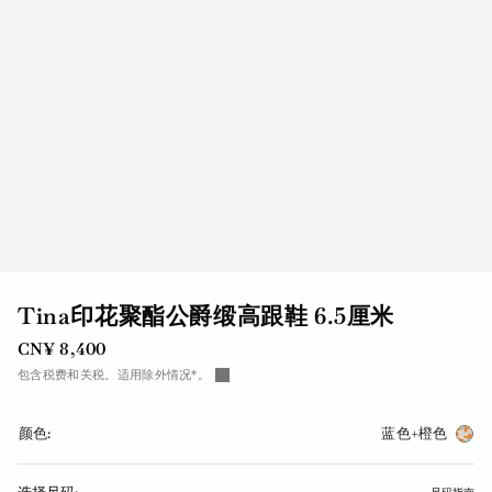
Tina印花聚酯公爵缎高跟鞋 6.5厘米
CN¥ 8,400
包含税费和关税。适用除外情况*。
颜色:
蓝色+橙色