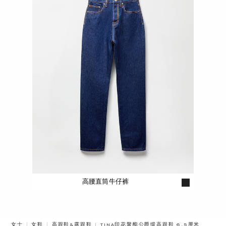
高腰直筒牛仔裤
BREADCRUMB.ADA.LABEL.CURRENT
女士
女鞋
高跟鞋&露跟鞋
TINA印花聚酯公爵缎高跟鞋 6.5厘米