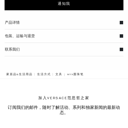
通知我
产品详情
包装、运输与退货
联系我们
BREADCRUMB.ADA.LABEL.CURRENT
家居品&生活用品
生活方式
文具
NYX圆珠笔
加入VERSACE范思哲之家
订阅我们的邮件，随时了解活动、系列和独家新闻的最新动
态。