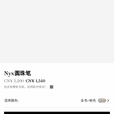
Nyx圆珠笔
之前是
现在是
CN¥ 2,200
CN¥ 1,540
包含税费和关税。适用除外情况*。
选择颜色:
金色+银色