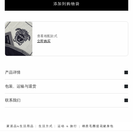
添加到购物袋
查看相配款式
立即购买
产品详情
包装、运输与退货
联系我们
BREADCRUMB.ADA.LABEL.C
家居品&生活用品
生活方式
运动 & 旅行
棉质毛圈提花健身包