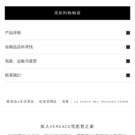
添加到购物袋
产品详情
在精品店内寻找
包装、运输与退货
联系我们
BREADCRUMB.ADA.LABEL.CURRE
家居品&生活用品
起居室精品
花瓶
LA SCALA DEL PALAZZO VERDE
加入VERSACE范思哲之家