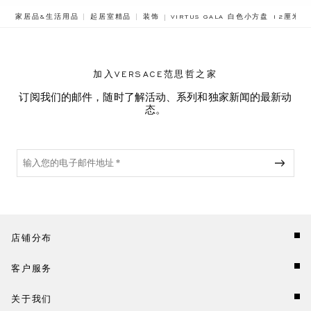
BREADCRUMB.ADA.LABEL.CURRE
家居品&生活用品
起居室精品
装饰
VIRTUS GALA 白色小方盘 12厘米
加入VERSACE范思哲之家
订阅我们的邮件，随时了解活动、系列和独家新闻的最新动
态。
店铺分布
客户服务
关于我们