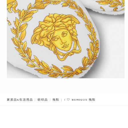
BREADCRUMB.ADA.LABEL.CURRENT
家居品&生活用品
纺织品
拖鞋
I ♡ BAROQUE 拖鞋