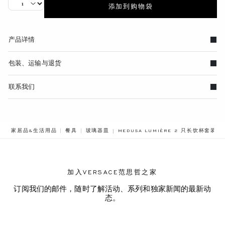
添加到购物袋
产品详情
包装、运输与退货
联系我们
BREADCRUMB.ADA.LABEL.CURRENT
家居品&生活用品
餐具
玻璃器皿
MEDUSA LUMIÈRE 2 只长饮杯套装
加入VERSACE范思哲之家
订阅我们的邮件，随时了解活动、系列和独家新闻的最新动
态。