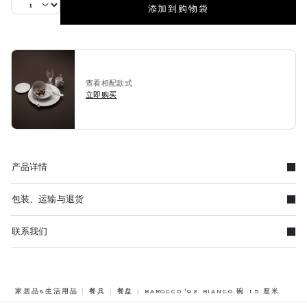
添加到购物袋
查看相配款式
立即购买
产品详情
包装、运输与退货
联系我们
BREADCRUMB.ADA.LABEL.CURRENT
家居品&生活用品
餐具
餐盘
BAROCCO '92 BIANCO 碗 15 厘米