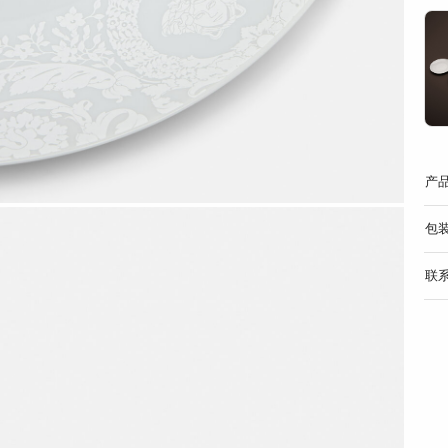
产
包
联