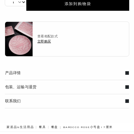
添加到购物袋
查看相配款式
立即购买
产品详情
包装、运输与退货
联系我们
BREADCRUMB.ADA.LABEL.CURRENT
家居品&生活用品
餐具
餐盘
BAROCCO ROSE小号盘17厘米