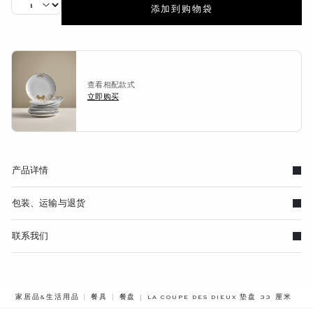
添加到购物袋
查看相配款式
立即购买
产品详情
包装、运输与退货
联系我们
BREADCRUMB.ADA.LABEL.CURRENT
家居品&生活用品
餐具
餐盘
LA COUPE DES DIEUX 垫盘 33 厘米