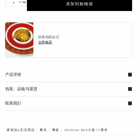
添加到购物袋
查看相配款式
立即购买
产品详情
包装、运输与退货
联系我们
BREADCRUMB.ADA.LABEL.CURRENT
家居品&生活用品
餐具
餐盘
MEDUSA RED小盘17厘米