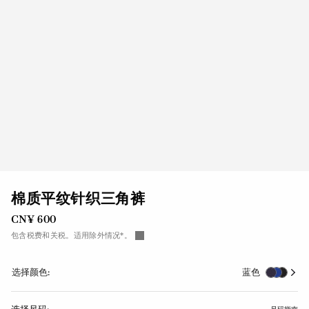
棉质平纹针织三角裤
CN¥ 600
包含税费和关税。适用除外情况*。
选择颜色:
蓝色