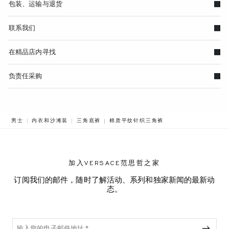
包装、运输与退货
联系我们
在精品店内寻找
负责任采购
BREADCRUMB.ADA.LABEL.CURRENT
男士
内衣和沙滩装
三角底裤
棉质平纹针织三角裤
加入VERSACE范思哲之家
订阅我们的邮件，随时了解活动、系列和独家新闻的最新动
态。