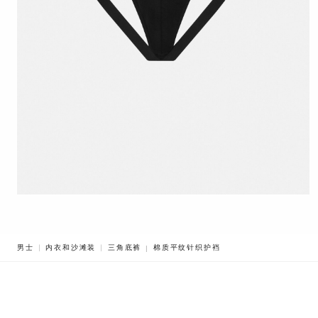
BREADCRUMB.ADA.LABEL.CURRENT
男士
内衣和沙滩装
三角底裤
棉质平纹针织护裆