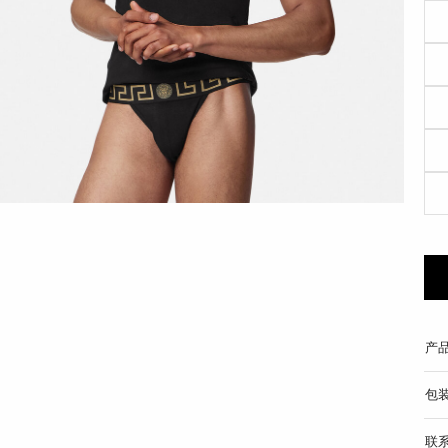
产
包
联