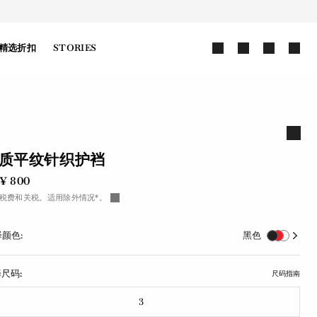
精选折扣
STORIES
质平纹针织护裆
¥ 800
税费和关税。适用除外情况*。
颜色:
黑色
尺码:
尺码指南
3