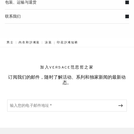
包装、运输与退货
联系我们
BREADCRUMB.ADA.LABEL.CURRENT
男士
内衣和沙滩装
泳装
印花沙滩短裤
加入VERSACE范思哲之家
订阅我们的邮件，随时了解活动、系列和独家新闻的最新动
态。