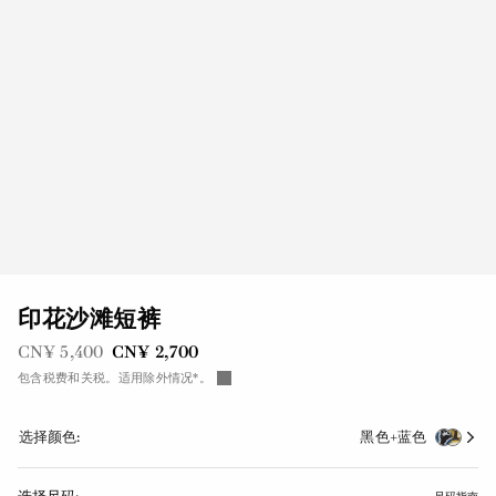
印花沙滩短裤
之前是
现在是
CN¥ 5,400
CN¥ 2,700
包含税费和关税。适用除外情况*。
选择颜色:
黑色+蓝色