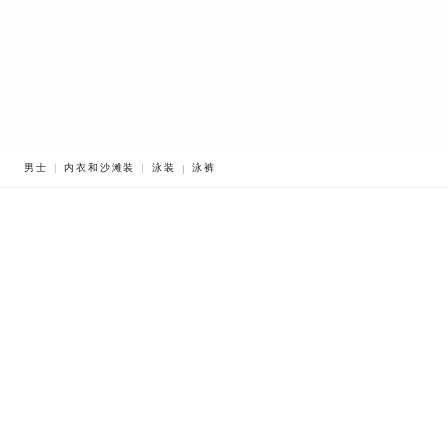
BREADCRUMB.ADA.LABEL.CURRENT
男士
内衣和沙滩装
泳装
泳裤