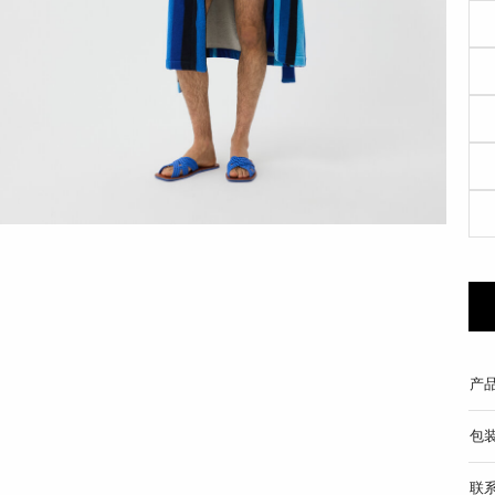
产
包
联