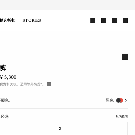
精选折扣
STORIES
裤
¥ 3,300
税费和关税。适用除外情况*。
颜色:
黑色
尺码:
尺码指南
3