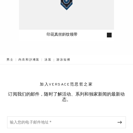
印花真丝斜纹领带
BREADCRUMB.ADA.LABEL.CURRENT
男士
内衣和沙滩装
泳装
游泳短裤
加入VERSACE范思哲之家
订阅我们的邮件，随时了解活动、系列和独家新闻的最新动
态。