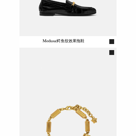
Medusa鳄鱼纹效果拖鞋