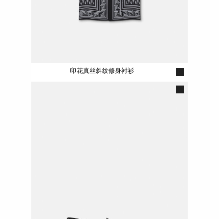
印花真丝斜纹修身衬衫