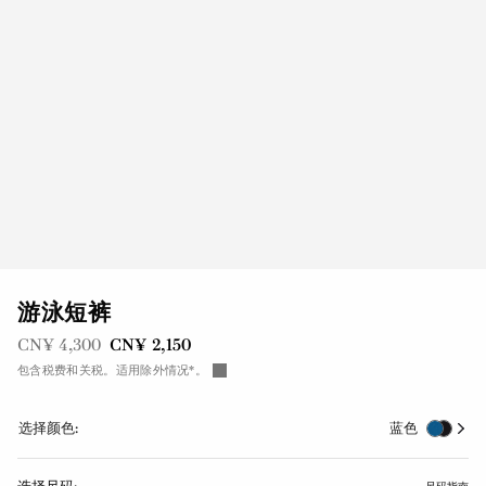
游泳短裤
之前是
现在是
CN¥ 4,300
CN¥ 2,150
包含税费和关税。适用除外情况*。
选择颜色:
蓝色