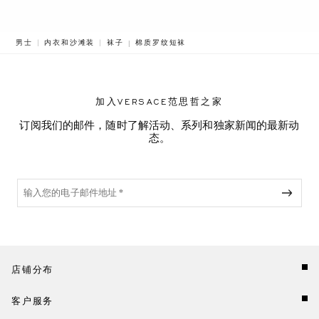
BREADCRUMB.ADA.LABEL.CURRENT
男士
内衣和沙滩装
袜子
棉质罗纹短袜
加入VERSACE范思哲之家
订阅我们的邮件，随时了解活动、系列和独家新闻的最新动
态。
店铺分布
客户服务