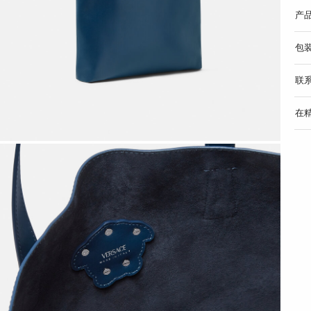
产
包
联
在