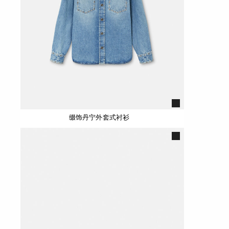
缀饰丹宁外套式衬衫