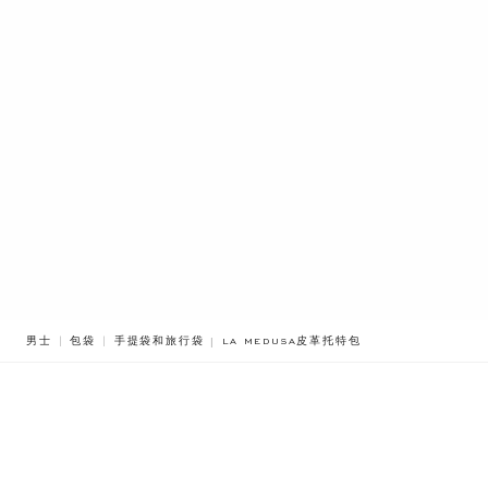
BREADCRUMB.ADA.LABEL.CURRENT
男士
包袋
手提袋和旅行袋
LA MEDUSA皮革托特包