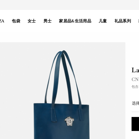
ZA
包袋
女士
男士
家居品&生活用品
儿童
礼品系列
L
之
CN
包含
选择