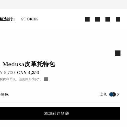
精选折扣
STORIES
a Medusa皮革托特包
前是
现在是
¥ 8,700
CN¥ 4,350
税费和关税。适用除外情况*。
颜色:
蓝色
添加到购物袋