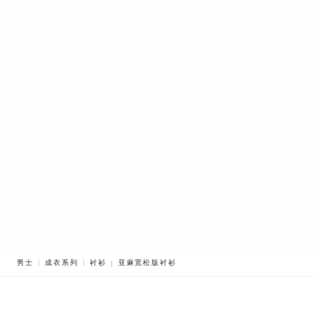
BREADCRUMB.ADA.LABEL.CURRENT
男士
成衣系列
衬衫
亚麻宽松版衬衫