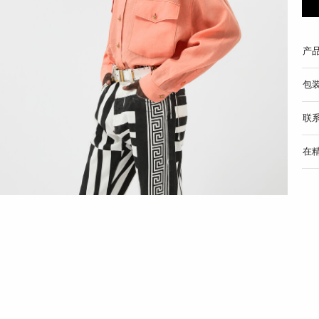
产
包
联
在